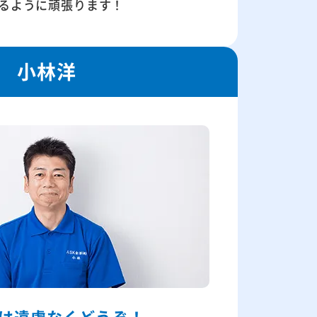
るように頑張ります！
小林洋
は
遠慮なくどうぞ！