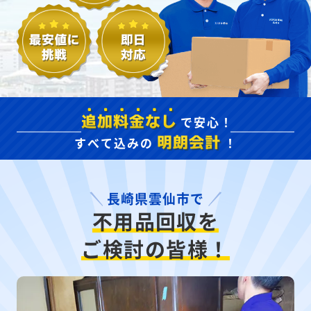
で安心！
追加料金なし
すべて込みの
！
明朗会計
長崎県雲仙市で
不用品回収を
ご検討の皆様！