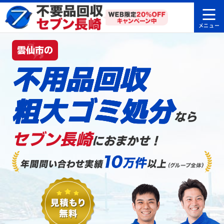
雲仙市の
不用品回収
粗大ゴミ処分
なら
セブン長崎
におまかせ！