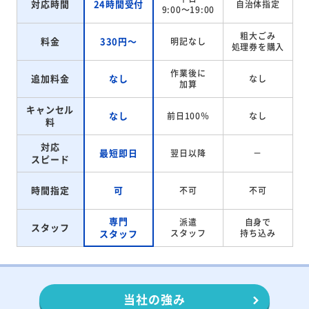
対応時間
24時間受付
自治体指定
9:00～19:00
粗大ごみ
料金
330円～
明記なし
処理券を
購入
作業後に
追加料金
なし
なし
加算
キャンセル
なし
前日100％
なし
料
対応
最短即日
翌日以降
－
スピード
時間指定
可
不可
不可
専門
派遣
自身で
スタッフ
スタッフ
スタッフ
持ち込み
当社の強み