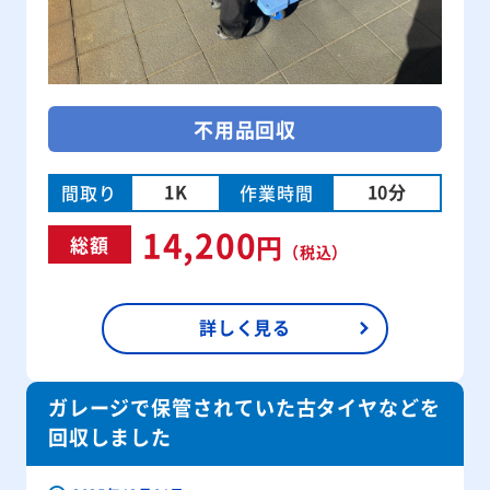
不用品回収
1K
10分
間取り
作業時間
14,200
円
総額
（税込）
詳しく見る
ガレージで保管されていた古タイヤなどを
回収しました