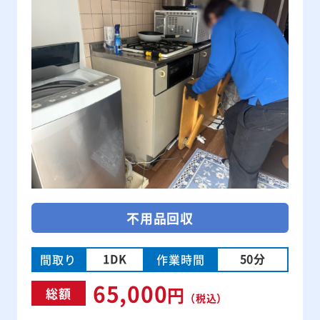
不用品回収
1DK
50分
間取り
作業時間
65,000
円
総額
（税込）