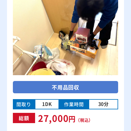
不用品回収
1DK
30分
間取り
作業時間
27,000
円
総額
（税込）