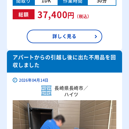
1DK
30分
間取り
作業時間
37,400
円
総額
（税込）
詳しく見る
アパートからの引越し後に出た不用品を回
収しました
2026年04月14日
長崎県長崎市／
ハイツ