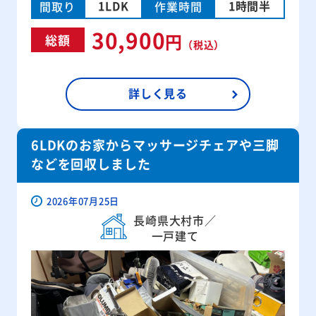
1LDK
1時間半
間取り
作業時間
30,900
円
総額
（税込）
詳しく見る
6LDKのお家からマッサージチェアや三脚
などを回収しました
2026年07月25日
長崎県大村市／
一戸建て