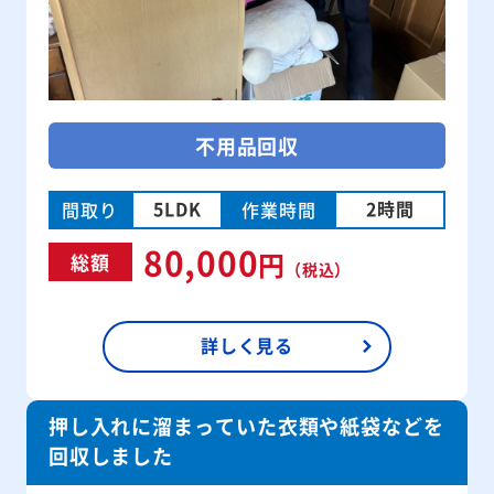
不用品回収
5LDK
2時間
間取り
作業時間
80,000
円
総額
（税込）
詳しく見る
押し入れに溜まっていた衣類や紙袋などを
回収しました