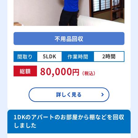
不用品回収
5LDK
2時間
間取り
作業時間
80,000
円
総額
（税込）
詳しく見る
1DKのアパートのお部屋から棚などを回収
しました