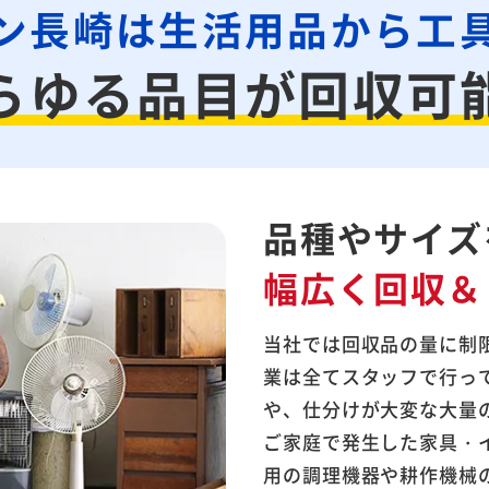
ン長崎は生活用品から工
らゆる品目が
回収可
品種やサイズ
幅広く回収＆
当社では回収品の量に制
業は全てスタッフで行っ
や、仕分けが大変な大量
ご家庭で発生した家具・
用の調理機器や耕作機械