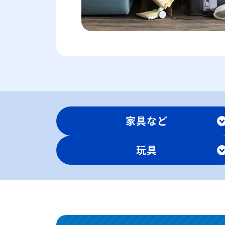
家具など
玩具