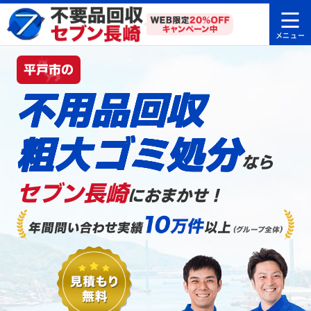
平戸市の
不用品回収
粗大ゴミ処分
なら
セブン長崎
におまかせ！