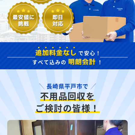
で安心！
追加料金なし
すべて込みの
！
明朗会計
長崎県平戸市で
不用品回収を
ご検討の皆様！