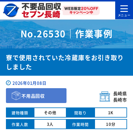
No.26530｜作業事例
寮で使用されていた冷蔵庫をお引き取り
しました
2026年01月08日
長崎県
不用品回収
長崎市
その他
1K
建物種類
間取り
3人
10分
作業人数
作業時間