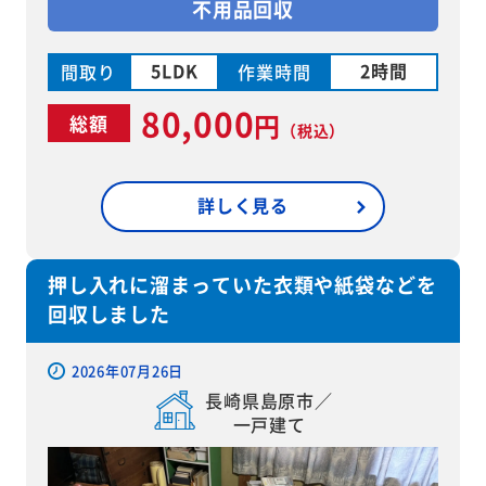
不用品回収
5LDK
2時間
間取り
作業時間
80,000
円
総額
（税込）
詳しく見る
押し入れに溜まっていた衣類や紙袋などを
回収しました
2026年07月26日
長崎県島原市／
一戸建て