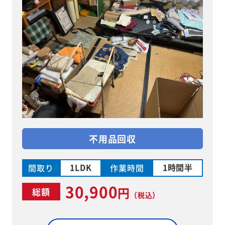
不用品回収
1LDK
1時間半
間取り
作業時間
30,900
円
総額
（税込）